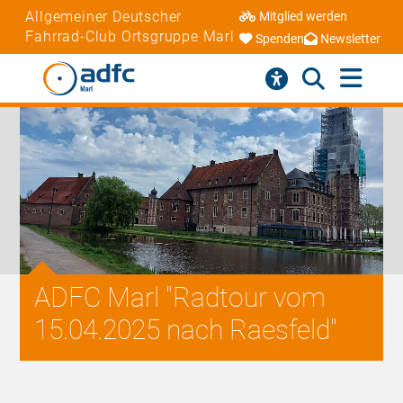
Allgemeiner Deutscher
Mitglied werden
Fahrrad-Club Ortsgruppe Marl
Spenden
Newsletter
ADFC Marl "Radtour vom
15.04.2025 nach Raesfeld"