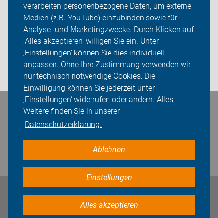
verarbeiten personenbezogene Daten, um externe
ADFC Marl
Medien (z.B. YouTube) einzubinden sowie für
Analyse- und Marketingzwecke. Durch Klicken auf
Sei dabei
‚Alles akzeptieren‘ willigen Sie ein. Unter
Presse
‚Einstellungen‘ können Sie dies individuell
anpassen. Ohne Ihre Zustimmung verwenden wir
Login
nur technisch notwendige Cookies. Die
Einwilligung können Sie jederzeit unter
‚Einstellungen‘ widerrufen oder ändern. Alles
Weitere finden Sie in unserer
Bleiben Sie in Kontakt
Datenschutzerklärung.
Ablehnen
Einstellungen
Impressum
Datenschutz
Cookie-Einstellungen
Alles akzeptieren