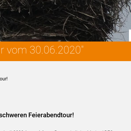
r vom 30.06.2020"
our!
lschweren Feierabendtour!