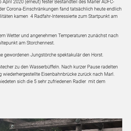
b April 2020 (erneut) fester Bestandteil des Marler ADFC-
er Corona-Einschränkungen fand tatsächlich heute endlich
alitäten kamen 4 Radfahr-Interessierte zum Startpunkt am
kenem Wetter und angenehmen Temperaturen zunächst nach
altepunkt am Storchennest.
gge gewordenen Jungstörche spektakulär den Horst.
techer zu den Wasserbüffeln. Nach kurzer Pause radelten
eg wiederhergestellte Eisenbahnbrücke zurück nach Marl.
iedeten sich die 5 sehr zufriedenen Radler mit dem