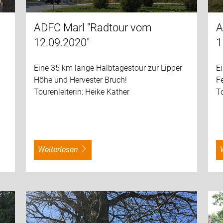
ADFC Marl "Radtour vom
A
12.09.2020"
1
Eine 35 km lange Halbtagestour zur Lipper
E
Höhe und Hervester Bruch!
F
Tourenleiterin: Heike Kather
To
weiterlesen